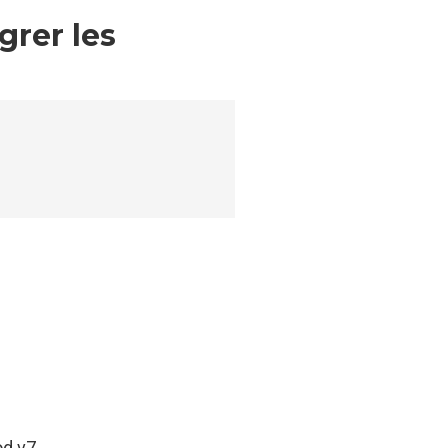
grer les
od v7