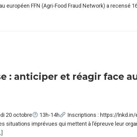
au européen FFN (Agri-Food Fraud Network) a recensé 1
rt
e : anticiper et réagir face a
ire
di 20 octobre
13h-14h
Inscriptions : https://lnkd.i
es situations imprévues qui mettent à l’épreuve leur org
à
.]