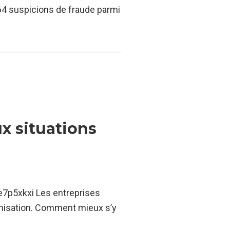
64 suspicions de fraude parmi
ux situations
n/e7p5xkxi Les entreprises
anisation. Comment mieux s’y