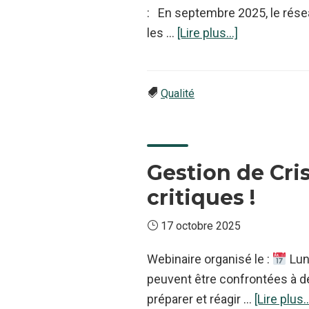
: En septembre 2025, le rése
à
les …
[Lire plus...]
proposRappo
sur
les
Qualité
suspicions
de
fraude
Gestion de Cris
agroalimenta
critiques !
dans
l’UE
17 octobre 2025
Webinaire organisé le :
Lun
peuvent être confrontées à d
préparer et réagir …
[Lire plus..