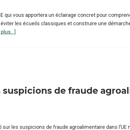
RSE qui vous apportera un éclairage concret pour compre
 éviter les écueils classiques et construire une démarche u
à
 plus...]
proposEvènement
Matinale
RSE
–
Rejoignez-
nous
s suspicions de fraude agroa
le
3
mars
à
l’Isara
sur les suspicions de fraude agroalimentaire dans l’UE 