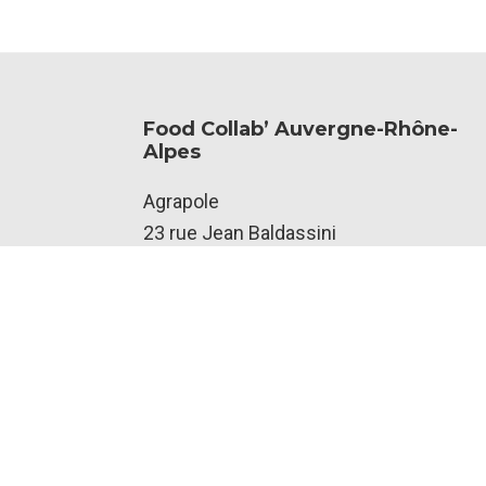
Food Collab’ Auvergne-Rhône-
Alpes
Footer
Agrapole
23 rue Jean Baldassini
69007 Lyon
Nous contacter
Flux RSS
Food