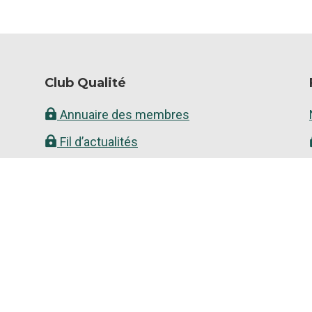
Club Qualité
Annuaire des membres
Fil d’actualités
Documents
Audits croisés
 Collab' Auvergne-Rhône-Alpes © 2026 ·
Mentions légales
·
Confident