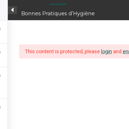
Bonnes Pratiques d’Hygiène
Club Qualité
This content is protected, please
login
and
enr
Annuaire des membres
Fil d’actualités
Documents
Audits croisés