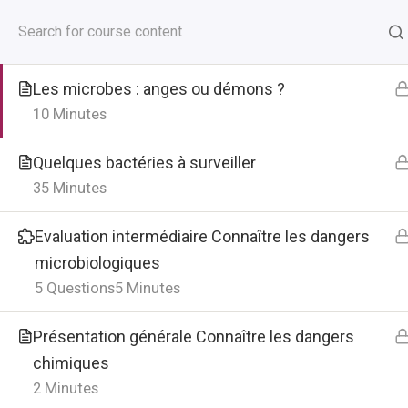
Passer
Passer
Passer
5 facteurs
à
au
au
41 Minutes
la
contenu
pied
Les microbes : anges ou démons ?
navigation
principal
de
10 Minutes
principale
page
Food Collab’ Auvergne-Rhône-
Quelques bactéries à surveiller
Alpes
Footer
35 Minutes
Agrapole
23 rue Jean Baldassini
Evaluation intermédiaire Connaître les dangers
69007 Lyon
microbiologiques
5 Questions
5 Minutes
Nous contacter
Présentation générale Connaître les dangers
Flux RSS
chimiques
2 Minutes