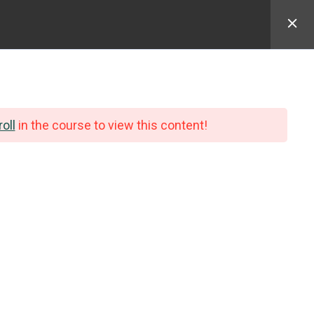
Formation
oll
in the course to view this content!
Nos formations
Profil formation
Catalogue complet des formations