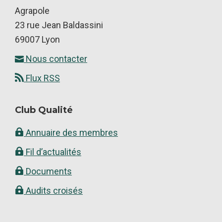
Footer
Agrapole
23 rue Jean Baldassini
69007 Lyon
Nous contacter
Flux RSS
Club Qualité
Annuaire des membres
Fil d’actualités
Documents
Audits croisés