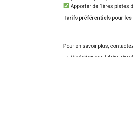
Apporter de 1ères pistes d
Tarifs préférentiels pour le
Pour en savoir plus, contacte
–> N’hésitez pas à faire circ
Formation
,
News
,
Qualité
,
RSE
Toutes les actualités