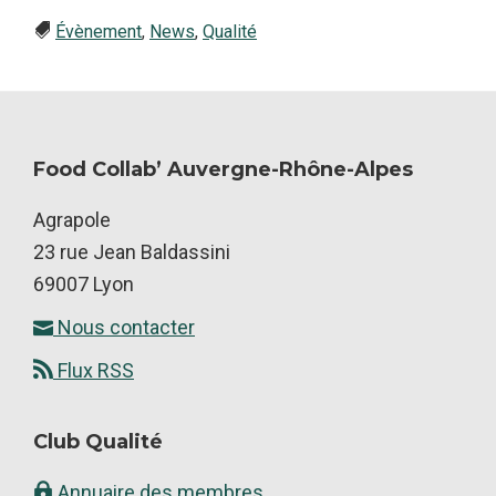
Crise
Évènement
,
News
,
Qualité
:
anticiper
et
réagir
Food Collab’ Auvergne-Rhône-Alpes
face
Footer
Agrapole
aux
23 rue Jean Baldassini
situations
69007 Lyon
critiques
!
Nous contacter
Flux RSS
Club Qualité
Annuaire des membres