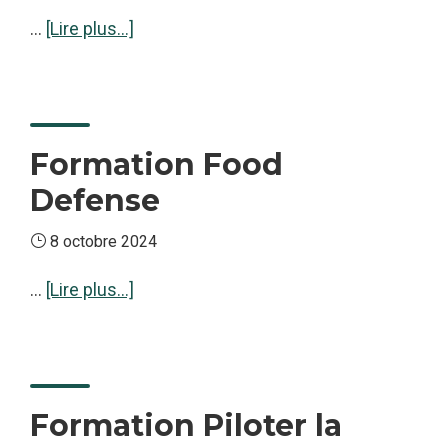
à
…
[Lire plus...]
proposFormation
Décrypter
la
CSRD
Formation Food
Defense
8 octobre 2024
à
…
[Lire plus...]
proposFormation
Food
Defense
Formation Piloter la