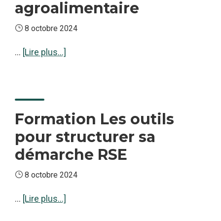
agroalimentaire
8 octobre 2024
à
…
[Lire plus...]
proposFormation
Premiers
pas
vers
Formation Les outils
la
pour structurer sa
RSE
démarche RSE
en
agroalimentaire
8 octobre 2024
à
…
[Lire plus...]
proposFormation