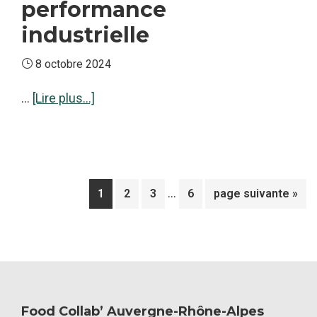
performance
industrielle
8 octobre 2024
à
…
[Lire plus...]
proposFormation
Piloter
la
performance
Pages
…
Page
Page
Page
Page
Aller
1
2
3
6
page suivante »
industrielle
provisoires
à
omises
la
Food Collab’ Auvergne-Rhône-Alpes