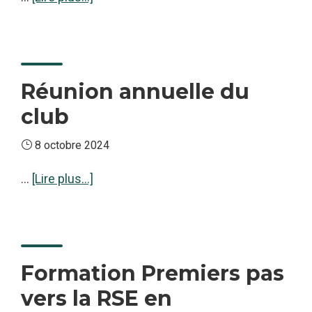
vos
proposCafé
produits
visio
alimentaires
Club
:
formez-
Réunion annuelle du
vous
club
8 octobre 2024
à
…
[Lire plus...]
proposRéunion
annuelle
du
club
Formation Premiers pas
vers la RSE en