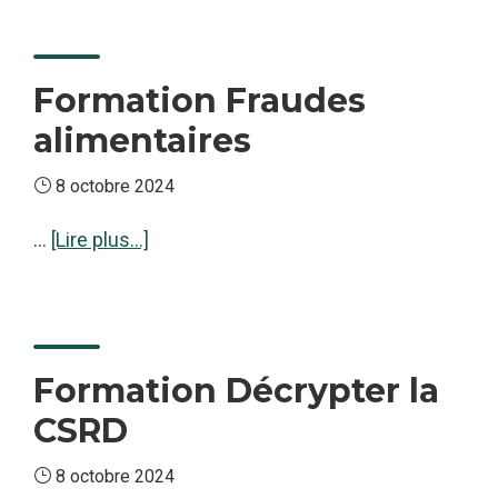
Les
outils
pour
Formation Fraudes
structurer
alimentaires
sa
démarche
8 octobre 2024
RSE
à
…
[Lire plus...]
proposFormation
Fraudes
alimentaires
Formation Décrypter la
CSRD
8 octobre 2024