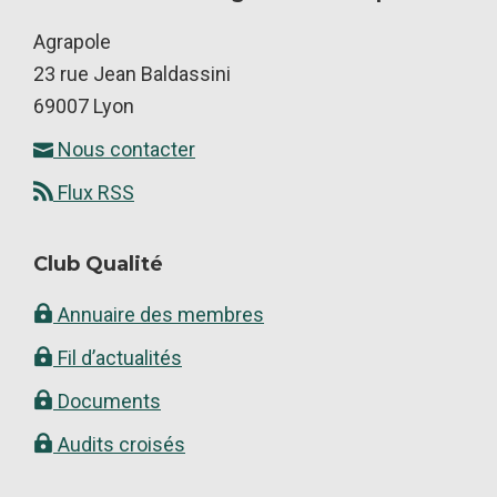
Footer
Agrapole
23 rue Jean Baldassini
69007 Lyon
Nous contacter
Flux RSS
Club Qualité
Annuaire des membres
Fil d’actualités
Documents
Audits croisés