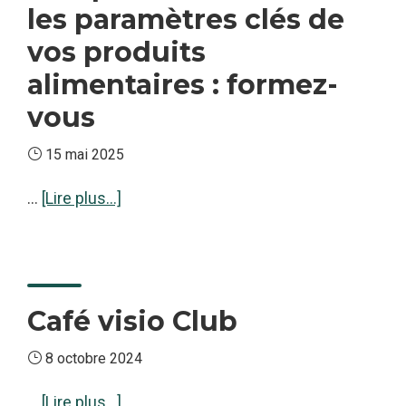
Alpes
les paramètres clés de
vos produits
alimentaires : formez-
vous
15 mai 2025
à
…
[Lire plus...]
proposComprendre
et
maîtriser
les
Café visio Club
paramètres
clés
8 octobre 2024
de
à
…
[Lire plus...]